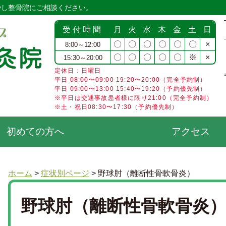
やし整骨院にご相談ください。
受付時間
月
火
水
木
金
土
日
〇
〇
〇
〇
〇
〇
×
8:00～12:00
〇
〇
〇
〇
〇
※
×
15:30～20:00
定休日：日曜日
平日 08:00〜09:00 19:20〜20:00（完全予約制）
平日 09:00〜13:00 15:40〜19:20（予約優先制）
※平日は交通事故患者様に限り21:00（完全予約制）
※土・祝日08:30〜17:30（予約優先制）
初めての方へ
アクセス
ホーム
>
症状別ページ
>
野球肘（離断性骨軟骨炎）
野球肘（離断性骨軟骨炎