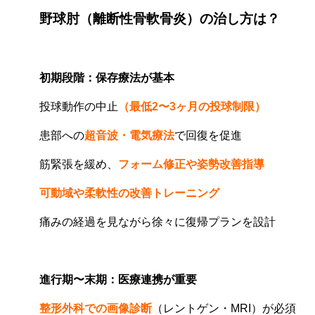
野球肘（離断性骨軟骨炎）の治し方は？
初期段階：保存療法が基本
投球動作の中止
（最低2〜3ヶ月の投球制限）
患部への
超音波・電気療法
で回復を促進
筋緊張を緩め、
フォーム修正や姿勢改善指導
可動域や柔軟性の改善トレーニング
痛みの経過を見ながら徐々に復帰プランを設計
進行期〜末期：医療連携が重要
整形外科での画像診断
（レントゲン・MRI）が必須