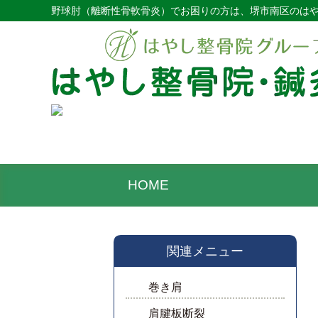
野球肘（離断性骨軟骨炎）でお困りの方は、堺市南区のは
HOME
関連メニュー
巻き肩
肩腱板断裂