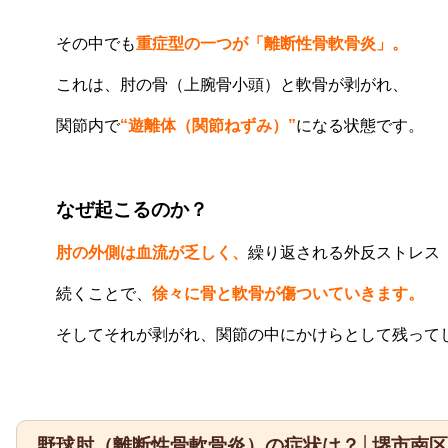
その中でも
重症型の一つが「離断性骨軟骨炎」。
これは、肘の骨（上腕骨小頭）と軟骨が剥がれ、
関節内で
“遊離体（関節ねずみ）”
になる状態です。
なぜ起こるのか？
肘の外側は血流が乏しく、
繰り返される外反ストレス
続くことで、
徐々に骨と軟骨が傷ついていきます。
そしてそれが剥がれ、関節の中にかけらとして残って
野球肘（離断性骨軟骨炎）の症状は？│堺市南