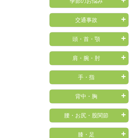
季節のお悩み
交通事故
頭・首・顎
肩・腕・肘
手・指
背中・胸
腰・お尻・股関節
膝・足