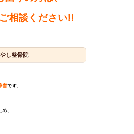
ご相談ください!!
はやし整骨院
障害
です。
ため、