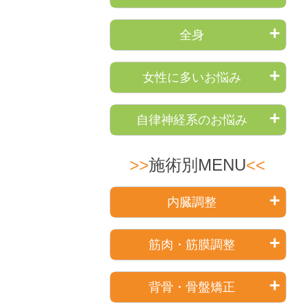
全身
女性に多いお悩み
自律神経系のお悩み
施術別MENU
内臓調整
筋肉・筋膜調整
背骨・骨盤矯正