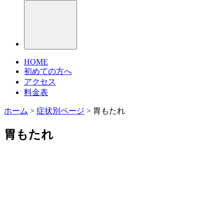
HOME
初めての方へ
アクセス
料金表
ホーム
>
症状別ページ
>
胃もたれ
胃もたれ