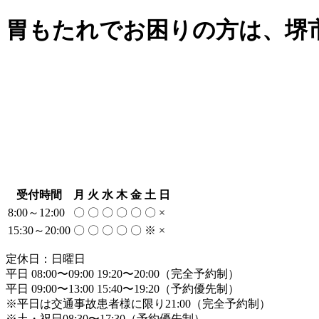
胃もたれでお困りの方は、堺
受付時間
月
火
水
木
金
土
日
8:00～12:00
〇
〇
〇
〇
〇
〇
×
15:30～20:00
〇
〇
〇
〇
〇
※
×
定休日：日曜日
平日 08:00〜09:00 19:20〜20:00（完全予約制）
平日 09:00〜13:00 15:40〜19:20（予約優先制）
※平日は交通事故患者様に限り21:00（完全予約制）
※土・祝日08:30〜17:30（予約優先制）