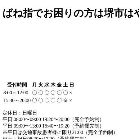
ばね指でお困りの方は堺市は
受付時間
月
火
水
木
金
土
日
8:00～12:00
〇
〇
〇
〇
〇
〇
×
15:30～20:00
〇
〇
〇
〇
〇
※
×
定休日：日曜日
平日 08:00〜09:00 19:20〜20:00（完全予約制）
平日 09:00〜13:00 15:40〜19:20（予約優先制）
※平日は交通事故患者様に限り21:00（完全予約制）
※土・祝日08:30〜17:30（予約優先制）