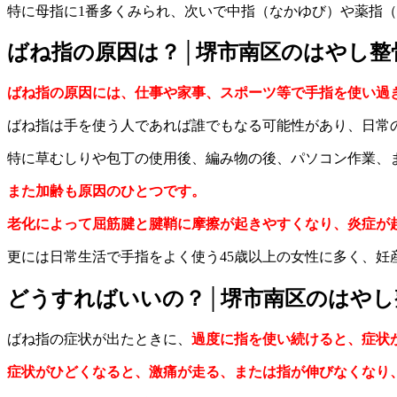
特に母指に1番多くみられ、次いで中指（なかゆび）や薬指
ばね指の原因は？│堺市南区のはやし整
ばね指の原因には、仕事や家事、スポーツ等で手指を使い過
ばね指は手を使う人であれば誰でもなる可能性があり、日常
特に草むしりや包丁の使用後、編み物の後、パソコン作業、
また加齢も原因のひとつです。
老化によって屈筋腱と腱鞘に摩擦が起きやすくなり、炎症が
更には日常生活で手指をよく使う45歳以上の女性に多く、
どうすればいいの？│堺市南区のはやし
ばね指の症状が出たときに、
過度に
指を使い続けると、症状
症状がひどくなると、激痛が走る、または指が伸びなくなり