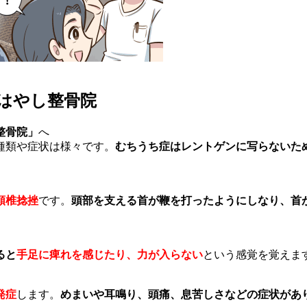
はやし整骨院
整骨院」
へ
種類や症状は様々です。
むちうち症はレントゲンに写らないた
頚椎捻挫
です。
頭部を支える首が鞭を打ったようにしなり、首
ると
手足に痺れを感じたり、力が入らない
という感覚を覚えま
発症
します。
めまいや耳鳴り、頭痛、息苦しさなどの症状があ