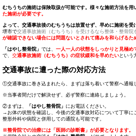
むちうちの施術は保険取扱が可能です。様々な施術方法を用
た施術が必要です。
よって、交通事故後のむちうちは放置せず、早めに施術を受
堺市で
交通事故施術（むちうち）を受けるなら整体・整骨院
が確認できない場合には問題ないとされて痛みを和らげるた
「はやし整骨院」
では、
一人一人の状態をしっかりと見極め
で、
交
通事故施術（むちうち）の症状緩和を早めたい
という
交通事故に遭った際の対応方法
①交通事故に巻き込まれたら、まずは落ち着いて警察へ通報
※当事者間だけで解決せず、必ず警察に連絡しましょう。
②まずは、
「はやし整骨院」
にお電話ください。
→お体の状態を確認し、今後の交通事故対応について丁寧に
整形外科や病院と併用しての通院も可能です。
※整骨院での治療には「医師の診断書」が必要となります。