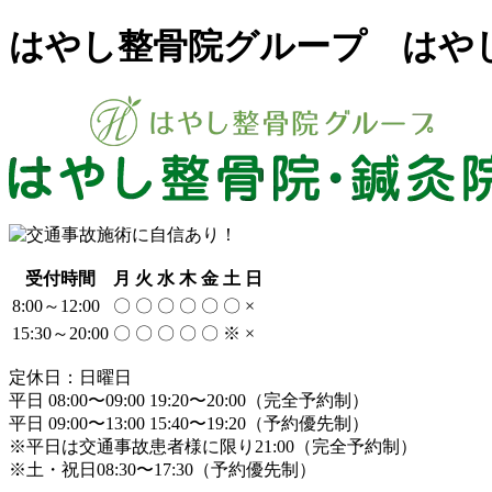
はやし整骨院グループ はやし
受付時間
月
火
水
木
金
土
日
8:00～12:00
〇
〇
〇
〇
〇
〇
×
15:30～20:00
〇
〇
〇
〇
〇
※
×
定休日：日曜日
平日 08:00〜09:00 19:20〜20:00（完全予約制）
平日 09:00〜13:00 15:40〜19:20（予約優先制）
※平日は交通事故患者様に限り21:00（完全予約制）
※土・祝日08:30〜17:30（予約優先制）