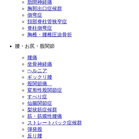
肋間神経痛
胸郭出口症候群
側弯症
頚部脊柱管狭窄症
脊柱側弯症
胸椎・腰椎圧迫骨折
腰・お尻・股関節
腰痛
坐骨神経痛
ヘルニア
ギックリ腰
股関節痛
変形性股関節症
すべり症
仙腸関節症
梨状筋症候群
筋・筋膜性腰痛
ストレートバック症候群
弾発股
反り腰