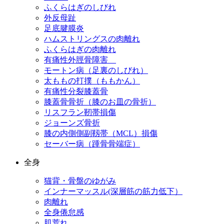
ふくらはぎのしびれ
外反母趾
足底腱膜炎
ハムストリングスの肉離れ
ふくらはぎの肉離れ
有痛性外脛骨障害
モートン病（足裏のしびれ）
太ももの打撲（ももかん）
有痛性分裂膝蓋骨
膝蓋骨骨折（膝のお皿の骨折）
リスフラン靭帯損傷
ジョーンズ骨折
膝の内側側副靱帯（MCL）損傷
セーバー病（踵骨骨端症）
全身
猫背・骨盤のゆがみ
インナーマッスル(深層筋の筋力低下）
肉離れ
全身倦怠感
肌荒れ