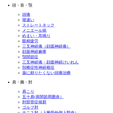
頭・首・顎
頭痛
寝違い
ストレートネック
メニエール病
めまい・耳鳴り
眼精疲労
三叉神経痛（顔面神経痛）
顔面神経麻痺
顎関節症
三叉神経痛・顔面神経けいれん
頚椎症性神経根症
薬に頼りたくない頭痛治療
肩・腕・肘
肩こり
五十肩(肩関節周囲炎）
肘部管症候群
ゴルフ肘
テニス肘（上腕骨外側上顆炎）