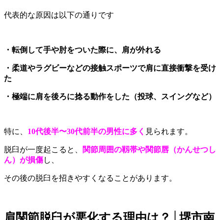
代表的な原因は以下の通りです
・転倒して手や肘をついた際に、肩が外れる
・柔道やラグビーなどの接触スポーツで肩に直接衝撃を受け
た
・極端に肩を後ろに捻る動作をした（投球、スイングなど）
特に、
10代後半〜30代前半の男性に多く
見られます。
脱臼が一度起こると、
関節周囲の靱帯や関節唇（かんせつし
ん）が損傷
し、
その後の脱臼を招きやすくなることがあります。
肩関節脱臼が悪化する理由は？│堺市南