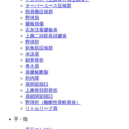
オーバーユース症候群
頸肩腕症候群
野球肩
腱板損傷
石灰沈着腱板炎
上腕二頭筋長頭腱炎
野球肘
斜角筋症候群
水泳肩
鎖骨骨折
巻き肩
肩腱板断裂
肘内障
肩関節脱臼
上腕骨頚部骨折
肩鎖関節脱臼
野球肘（離断性骨軟骨炎）
リトルリーグ肩
手・指