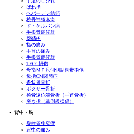
手足のしびれ
ばね指
ヘバーデン結節
橈骨神経麻痺
ド・ケルバン病
手根管症候群
腱鞘炎
指の痛み
手首の痛み
手根管症候群
TFCC損傷
母指ＭＰ尺側側副靭帯損傷
母指CM関節症
舟状骨骨折
ボクサー骨折
橈骨遠位端骨折（手首骨折）
突き指（掌側板損傷）
背中・胸
脊柱管狭窄症
背中の痛み