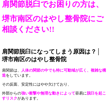
肩関節脱臼でお困りの方は、
堺市南区のはやし整骨院にご
相談ください!!
肩関節脱臼になってしまう原因は？│
堺市南区のはやし整骨院
肩関節は、
人体の関節の中でも特に可動域が広く
、
複雑な構
造
をしています。
その反面、安定性にはやや欠けており、
外部からの
強い衝撃や無理な動き
によって
容易に
脱臼を起こ
すリスク
があります。