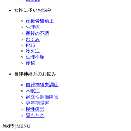
女性に多いお悩み
産後骨盤矯正
生理痛
産後の不調
むくみ
PMS
冷え症
生理不順
便秘
自律神経系のお悩み
自律神経失調症
不眠症
起立性調節障害
更年期障害
慢性疲労
胃もたれ
施術別MENU