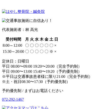
代表施術者：林 高光
受付時間
月
火
水
木
金
土
日
8:00～12:00
〇
〇
〇
〇
〇
〇
×
15:30～20:00
〇
〇
〇
〇
〇
※
×
定休日：日曜日
平日 08:00〜09:00 19:20〜20:00（完全予約制）
平日 09:00〜13:00 15:40〜19:20（予約優先制）
※平日は交通事故患者様に限り21:00（完全予約制）
※土・祝日08:30〜17:30（予約優先制）
予約優先制 / まずはお電話ください
072-292-1467