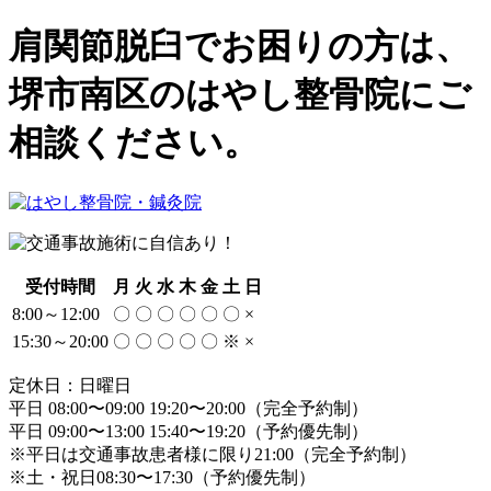
肩関節脱臼でお困りの方は、
堺市南区のはやし整骨院にご
相談ください。
受付時間
月
火
水
木
金
土
日
8:00～12:00
〇
〇
〇
〇
〇
〇
×
15:30～20:00
〇
〇
〇
〇
〇
※
×
定休日：日曜日
平日 08:00〜09:00 19:20〜20:00（完全予約制）
平日 09:00〜13:00 15:40〜19:20（予約優先制）
※平日は交通事故患者様に限り21:00（完全予約制）
※土・祝日08:30〜17:30（予約優先制）