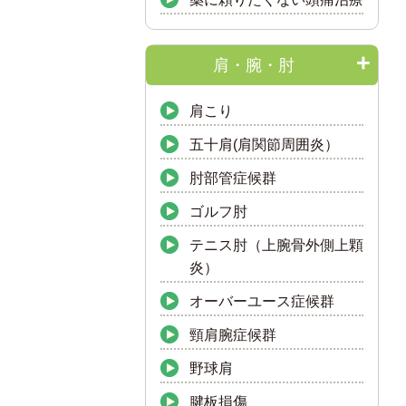
肩・腕・肘
肩こり
五十肩(肩関節周囲炎）
肘部管症候群
ゴルフ肘
テニス肘（上腕骨外側上顆
炎）
オーバーユース症候群
頸肩腕症候群
野球肩
腱板損傷