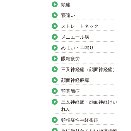
頭痛
寝違い
ストレートネック
メニエール病
めまい・耳鳴り
眼精疲労
三叉神経痛（顔面神経痛）
顔面神経麻痺
顎関節症
三叉神経痛・顔面神経けい
れん
頚椎症性神経根症
薬に頼りたくない頭痛治療