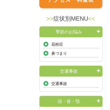
症状別MENU
季節のお悩み
花粉症
鼻づまり
交通事故
交通事故
頭・首・顎