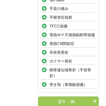
手首の痛み
手根管症候群
TFCC損傷
母指ＭＰ尺側側副靭帯損傷
母指CM関節症
舟状骨骨折
ボクサー骨折
橈骨遠位端骨折（手首骨
折）
突き指（掌側板損傷）
背中・胸