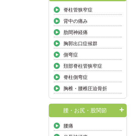
脊柱管狭窄症
背中の痛み
肋間神経痛
胸郭出口症候群
側弯症
頚部脊柱管狭窄症
脊柱側弯症
胸椎・腰椎圧迫骨折
腰・お尻・股関節
腰痛