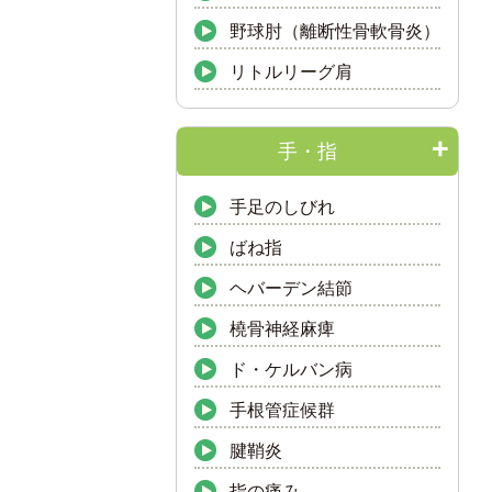
野球肘（離断性骨軟骨炎）
リトルリーグ肩
手・指
手足のしびれ
ばね指
ヘバーデン結節
橈骨神経麻痺
ド・ケルバン病
手根管症候群
腱鞘炎
指の痛み