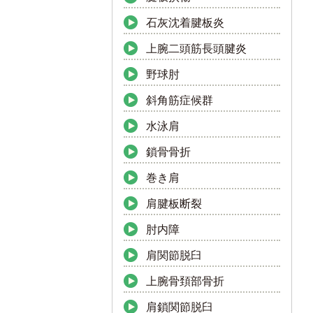
石灰沈着腱板炎
上腕二頭筋長頭腱炎
野球肘
斜角筋症候群
水泳肩
鎖骨骨折
巻き肩
肩腱板断裂
肘内障
肩関節脱臼
上腕骨頚部骨折
肩鎖関節脱臼