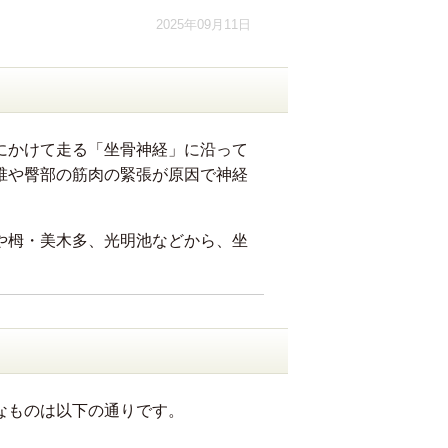
2025年09月11日
にかけて走る「坐骨神経」に沿って
椎や臀部の筋肉の緊張が原因で神経
や栂・美木多、光明池などから、坐
。
なものは以下の通りです。