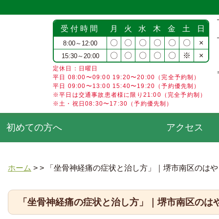
受付時間
月
火
水
木
金
土
日
〇
〇
〇
〇
〇
〇
×
8:00～12:00
〇
〇
〇
〇
〇
※
×
15:30～20:00
定休日：日曜日
平日 08:00〜09:00 19:20〜20:00（完全予約制）
平日 09:00〜13:00 15:40〜19:20（予約優先制）
※平日は交通事故患者様に限り21:00（完全予約制）
※土・祝日08:30〜17:30（予約優先制）
初めての方へ
アクセス
ホーム
> >
「坐骨神経痛の症状と治し方」｜堺市南区のはや
「坐骨神経痛の症状と治し方」｜堺市南区のは